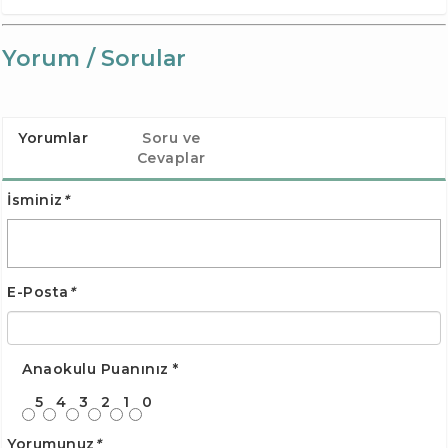
Yorum / Sorular
Yorumlar
Soru ve
Cevaplar
İsminiz
*
E-Posta
*
Anaokulu Puanınız
*
5
4
3
2
1
0
Yorumunuz
*