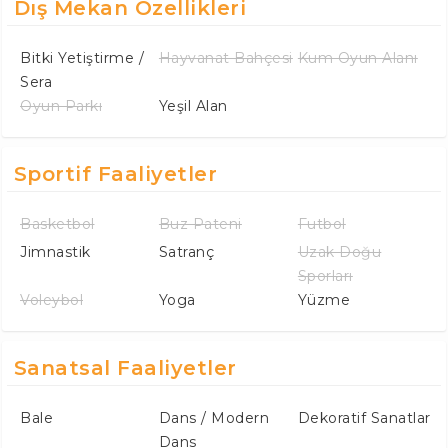
Dış Mekan Özellikleri
Bitki Yetiştirme /
Hayvanat Bahçesi
Kum Oyun Alanı
Sera
Oyun Parkı
Yeşil Alan
Sportif Faaliyetler
Basketbol
Buz Pateni
Futbol
Jimnastik
Satranç
Uzak Doğu
Sporları
Voleybol
Yoga
Yüzme
Sanatsal Faaliyetler
Bale
Dans / Modern
Dekoratif Sanatlar
Dans