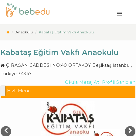
Anaokulu
Kabataş Eğitim Vakfı Anaokulu
Kabataş Eğitim Vakfı Anaokulu
ÇIRAĞAN CADDESİ NO:40 ORTAKÖY
Beşiktaş İstanbul
,
Türkiye
34347
Okula Mesaj At
Profili Sahiplen
Hızlı Menü