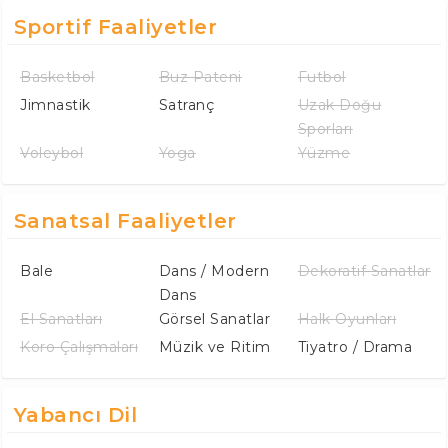
Sportif Faaliyetler
Basketbol
Buz Pateni
Futbol
Jimnastik
Satranç
Uzak Doğu
Sporları
Voleybol
Yoga
Yüzme
Sanatsal Faaliyetler
Bale
Dans / Modern
Dekoratif Sanatlar
Dans
El Sanatları
Görsel Sanatlar
Halk Oyunları
Koro Çalışmaları
Müzik ve Ritim
Tiyatro / Drama
Yabancı Dil