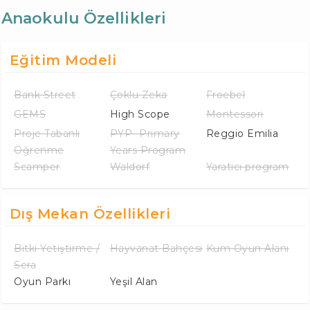
Anaokulu Özellikleri
Eğitim Modeli
Bank Street
Çoklu Zeka
Froebel
GEMS
High Scope
Montessori
Proje Tabanlı
PYP -Primary
Reggio Emilia
Öğrenme
Years Program
Scamper
Waldorf
Yaratıcı program
Dış Mekan Özellikleri
Bitki Yetiştirme /
Hayvanat Bahçesi
Kum Oyun Alanı
Sera
Oyun Parkı
Yeşil Alan