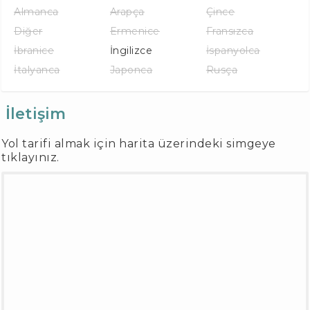
Almanca
Arapça
Çince
Diğer
Ermenice
Fransızca
İbranice
İngilizce
İspanyolca
İtalyanca
Japonca
Rusça
İletişim
Yol tarifi almak için harita üzerindeki simgeye
tıklayınız.