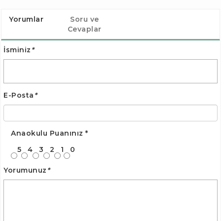
Yorumlar
Soru ve
Cevaplar
İsminiz
*
E-Posta
*
Anaokulu Puanınız
*
5
4
3
2
1
0
Yorumunuz
*