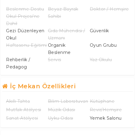
Beslenme Dostu
Beyaz Bayrak
Doktor / Hemşire
Okul Projesi'ne
Sahibi
Dahil
Gezi Düzenleyen
Gıda Mühendisi /
Güvenlik
Okul
Uzmanı
Haftasonu Eğitimi
Organik
Oyun Grubu
Beslenme
Rehberlik /
Servis
Yaz Okulu
Pedagog
İç Mekan Özellikleri
Akıllı Tahta
Bilim Laboratuvarı
Kütüphane
Mutfak Atölyesi
Müzik Odası
Revir/Hemşire
Sanat Atölyesi
Uyku Odası
Yemek Salonu