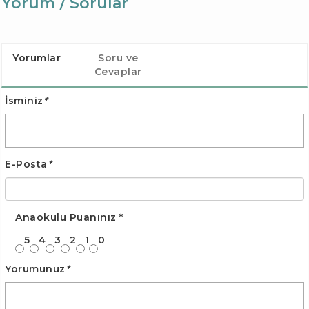
Yorum / Sorular
Yorumlar
Soru ve
Cevaplar
İsminiz
*
E-Posta
*
Anaokulu Puanınız
*
5
4
3
2
1
0
Yorumunuz
*