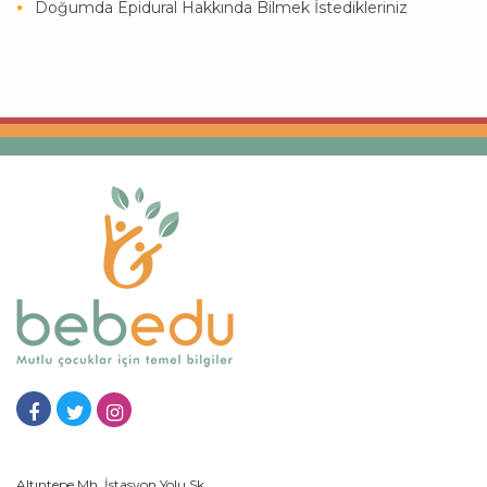
Doğumda Epidural Hakkında Bilmek İstedikleriniz
Altıntepe Mh, İstasyon Yolu Sk