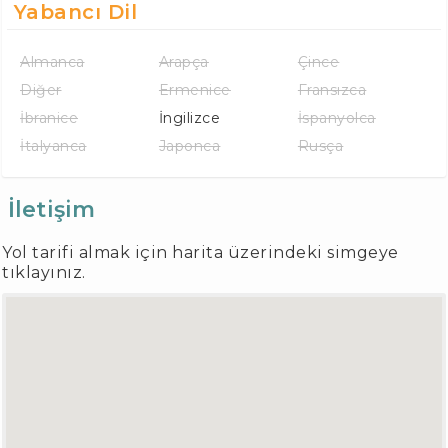
Yabancı Dil
Almanca
Arapça
Çince
Diğer
Ermenice
Fransızca
İbranice
İngilizce
İspanyolca
İtalyanca
Japonca
Rusça
İletişim
Yol tarifi almak için harita üzerindeki simgeye
tıklayınız.