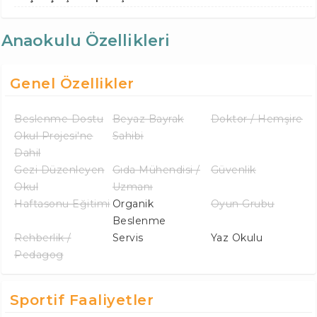
Anaokulu Özellikleri
Genel Özellikler
Beslenme Dostu
Beyaz Bayrak
Doktor / Hemşire
Okul Projesi'ne
Sahibi
Dahil
Gezi Düzenleyen
Gıda Mühendisi /
Güvenlik
Okul
Uzmanı
Haftasonu Eğitimi
Organik
Oyun Grubu
Beslenme
Rehberlik /
Servis
Yaz Okulu
Pedagog
Sportif Faaliyetler