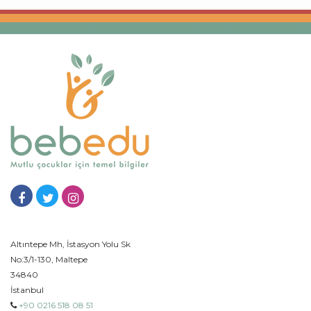
Altıntepe Mh, İstasyon Yolu Sk
No:3/1-130, Maltepe
34840
İstanbul
+90 0216 518 08 51