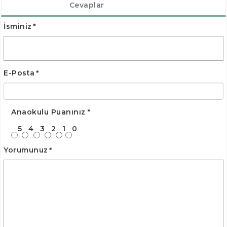
Cevaplar
İsminiz
*
E-Posta
*
Anaokulu Puanınız
*
5
4
3
2
1
0
Yorumunuz
*