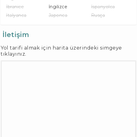
İbranice
İngilizce
İspanyolca
İtalyanca
Japonca
Rusça
İletişim
Yol tarifi almak için harita üzerindeki simgeye
tıklayınız.