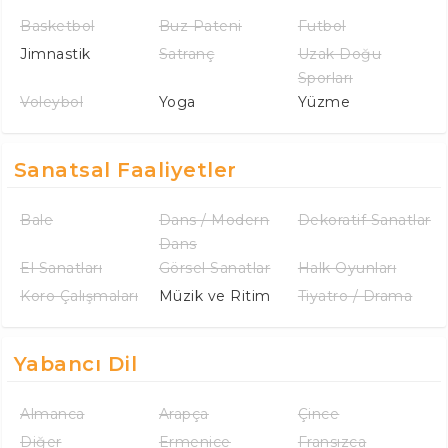
Basketbol
Buz Pateni
Futbol
Jimnastik
Satranç
Uzak Doğu
Sporları
Voleybol
Yoga
Yüzme
Sanatsal Faaliyetler
Bale
Dans / Modern
Dekoratif Sanatlar
Dans
El Sanatları
Görsel Sanatlar
Halk Oyunları
Koro Çalışmaları
Müzik ve Ritim
Tiyatro / Drama
Yabancı Dil
Almanca
Arapça
Çince
Diğer
Ermenice
Fransızca