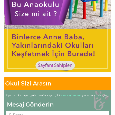
Okul Sizi Arasın
Fiyatlar, kampanyalar ve ön kayıt gibi
avantajlardan
yararlanmak için;
Mesaj Gönderin