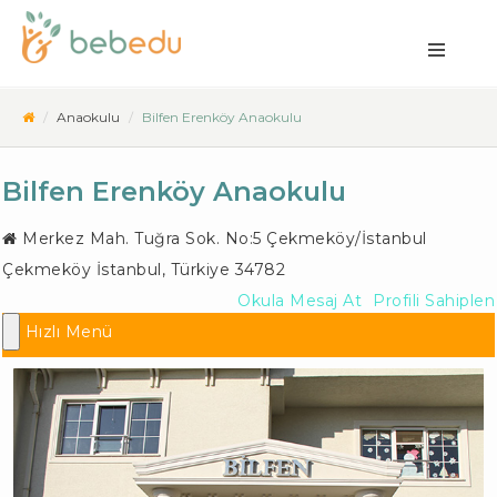
Anaokulu
Bilfen Erenköy Anaokulu
Bilfen Erenköy Anaokulu
Merkez Mah. Tuğra Sok. No:5 Çekmeköy/İstanbul
Çekmeköy İstanbul
,
Türkiye
34782
Okula Mesaj At
Profili Sahiplen
Hızlı Menü