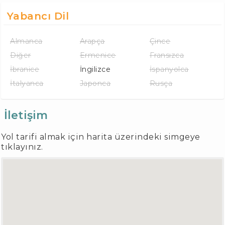
Yabancı Dil
Almanca
Arapça
Çince
Diğer
Ermenice
Fransızca
İbranice
İngilizce
İspanyolca
İtalyanca
Japonca
Rusça
İletişim
Yol tarifi almak için harita üzerindeki simgeye
tıklayınız.