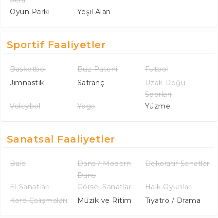
Oyun Parkı
Yeşil Alan
Sportif Faaliyetler
Basketbol
Buz Pateni
Futbol
Jimnastik
Satranç
Uzak Doğu
Sporları
Voleybol
Yoga
Yüzme
Sanatsal Faaliyetler
Bale
Dans / Modern
Dekoratif Sanatlar
Dans
El Sanatları
Görsel Sanatlar
Halk Oyunları
Koro Çalışmaları
Müzik ve Ritim
Tiyatro / Drama