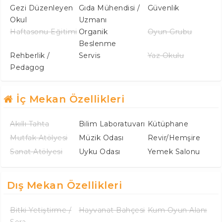
Gezi Düzenleyen
Gıda Mühendisi /
Güvenlik
Okul
Uzmanı
Haftasonu Eğitimi
Organik
Oyun Grubu
Beslenme
Rehberlik /
Servis
Yaz Okulu
Pedagog
İç Mekan Özellikleri
Akıllı Tahta
Bilim Laboratuvarı
Kütüphane
Mutfak Atölyesi
Müzik Odası
Revir/Hemşire
Sanat Atölyesi
Uyku Odası
Yemek Salonu
Dış Mekan Özellikleri
Bitki Yetiştirme /
Hayvanat Bahçesi
Kum Oyun Alanı
Sera