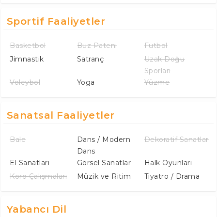
Sportif Faaliyetler
Basketbol
Buz Pateni
Futbol
Jimnastik
Satranç
Uzak Doğu
Sporları
Voleybol
Yoga
Yüzme
Sanatsal Faaliyetler
Bale
Dans / Modern
Dekoratif Sanatlar
Dans
El Sanatları
Görsel Sanatlar
Halk Oyunları
Koro Çalışmaları
Müzik ve Ritim
Tiyatro / Drama
Yabancı Dil