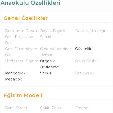
Anaokulu Özellikleri
Genel Özellikler
Beslenme Dostu
Beyaz Bayrak
Doktor / Hemşire
Okul Projesi'ne
Sahibi
Dahil
Gezi Düzenleyen
Gıda Mühendisi /
Güvenlik
Okul
Uzmanı
Haftasonu Eğitimi
Organik
Oyun Grubu
Beslenme
Rehberlik /
Servis
Yaz Okulu
Pedagog
Eğitim Modeli
Bank Street
Çoklu Zeka
Froebel