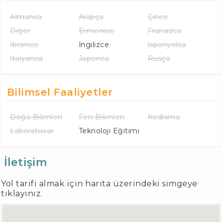
Almanca
Arapça
Çince
Diğer
Ermenice
Fransızca
İbranice
İngilizce
İspanyolca
İtalyanca
Japonca
Rusça
Bilimsel Faaliyetler
Doğa Bilimleri
Fen Bilimleri
Kodlama
Laboratuvar
Teknoloji Eğitimi
İletişim
Yol tarifi almak için harita üzerindeki simgeye
tıklayınız.