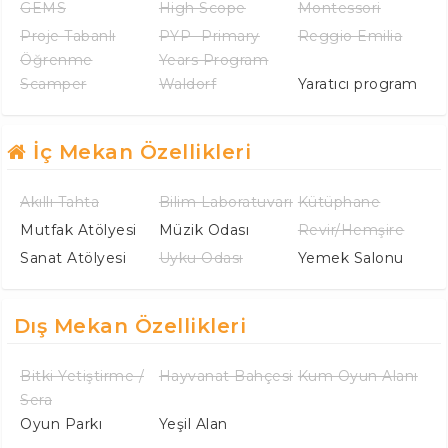
GEMS
High Scope
Montessori
Proje Tabanlı
PYP -Primary
Reggio Emilia
Öğrenme
Years Program
Scamper
Waldorf
Yaratıcı program
İç Mekan Özellikleri
Akıllı Tahta
Bilim Laboratuvarı
Kütüphane
Mutfak Atölyesi
Müzik Odası
Revir/Hemşire
Sanat Atölyesi
Uyku Odası
Yemek Salonu
Dış Mekan Özellikleri
Bitki Yetiştirme /
Hayvanat Bahçesi
Kum Oyun Alanı
Sera
Oyun Parkı
Yeşil Alan