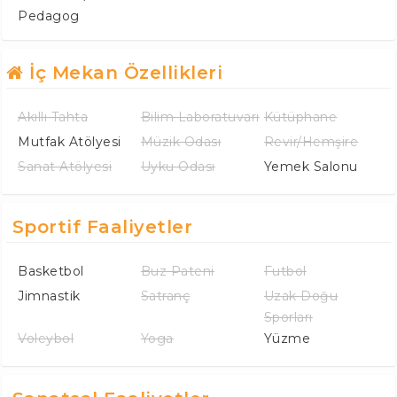
Pedagog
İç Mekan Özellikleri
Akıllı Tahta
Bilim Laboratuvarı
Kütüphane
Mutfak Atölyesi
Müzik Odası
Revir/Hemşire
Sanat Atölyesi
Uyku Odası
Yemek Salonu
Sportif Faaliyetler
Basketbol
Buz Pateni
Futbol
Jimnastik
Satranç
Uzak Doğu
Sporları
Voleybol
Yoga
Yüzme