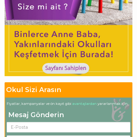
Okul Sizi Arasın
Fiyatlar, kampanyalar ve ön kayıt gibi
avantajlardan
yararlanmak için;
Mesaj Gönderin