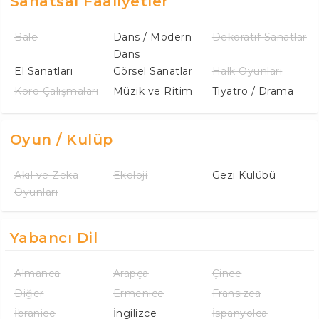
Sanatsal Faaliyetler
Bale
Dans / Modern
Dekoratif Sanatlar
Dans
El Sanatları
Görsel Sanatlar
Halk Oyunları
Koro Çalışmaları
Müzik ve Ritim
Tiyatro / Drama
Oyun / Kulüp
Akıl ve Zeka
Ekoloji
Gezi Kulübü
Oyunları
Yabancı Dil
Almanca
Arapça
Çince
Diğer
Ermenice
Fransızca
İbranice
İngilizce
İspanyolca