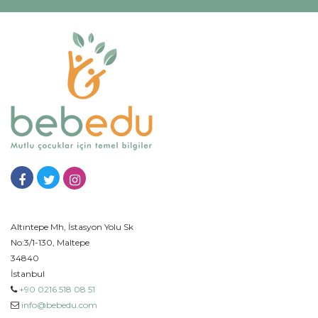
Altıntepe Mh, İstasyon Yolu Sk
No:3/1-130, Maltepe
34840
İstanbul
+90 0216 518 08 51
info@bebedu.com