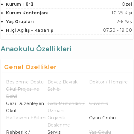
Kurum Türü
Özel
Kurum Kontenjanı
10-25 Kişi
Yaş Grupları
2-6 Yaş
H.İçi Açılış - Kapanış
07.30 - 19.00
Anaokulu Özellikleri
Genel Özellikler
Beslenme Dostu
Beyaz Bayrak
Doktor / Hemşire
Okul Projesi'ne
Sahibi
Dahil
Gezi Düzenleyen
Gıda Mühendisi /
Güvenlik
Okul
Uzmanı
Haftasonu Eğitimi
Organik
Oyun Grubu
Beslenme
Rehberlik /
Servis
Yaz Okulu