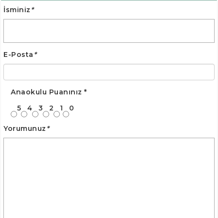
İsminiz
*
E-Posta
*
Anaokulu Puanınız
*
5
4
3
2
1
0
Yorumunuz
*