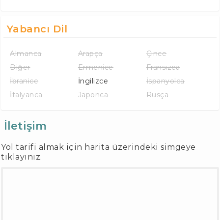
Yabancı Dil
Almanca
Arapça
Çince
Diğer
Ermenice
Fransızca
İbranice
İngilizce
İspanyolca
İtalyanca
Japonca
Rusça
İletişim
Yol tarifi almak için harita üzerindeki simgeye
tıklayınız.