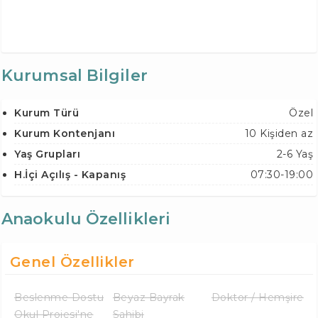
Kurumsal Bilgiler
Kurum Türü
Özel
Kurum Kontenjanı
10 Kişiden az
Yaş Grupları
2-6 Yaş
H.İçi Açılış - Kapanış
07:30-19:00
Anaokulu Özellikleri
Genel Özellikler
Beslenme Dostu
Beyaz Bayrak
Doktor / Hemşire
Okul Projesi'ne
Sahibi