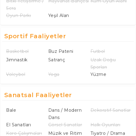
Bitki Yetiştirme /
Hayvanat Bahçesi
Kum Oyun Alanı
Sera
Oyun Parkı
Yeşil Alan
Sportif Faaliyetler
Basketbol
Buz Pateni
Futbol
Jimnastik
Satranç
Uzak Doğu
Sporları
Voleybol
Yoga
Yüzme
Sanatsal Faaliyetler
Bale
Dans / Modern
Dekoratif Sanatlar
Dans
El Sanatları
Görsel Sanatlar
Halk Oyunları
Koro Çalışmaları
Müzik ve Ritim
Tiyatro / Drama