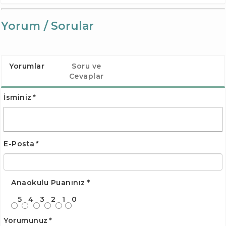
Yorum / Sorular
Yorumlar
Soru ve
Cevaplar
İsminiz
*
E-Posta
*
Anaokulu Puanınız
*
5
4
3
2
1
0
Yorumunuz
*