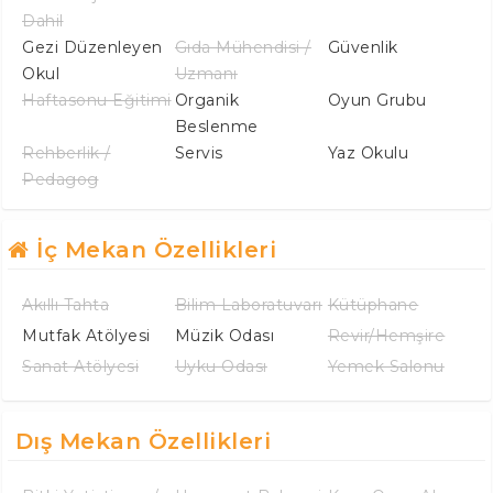
Dahil
Gezi Düzenleyen
Gıda Mühendisi /
Güvenlik
Okul
Uzmanı
Haftasonu Eğitimi
Organik
Oyun Grubu
Beslenme
Rehberlik /
Servis
Yaz Okulu
Pedagog
İç Mekan Özellikleri
Akıllı Tahta
Bilim Laboratuvarı
Kütüphane
Mutfak Atölyesi
Müzik Odası
Revir/Hemşire
Sanat Atölyesi
Uyku Odası
Yemek Salonu
Dış Mekan Özellikleri