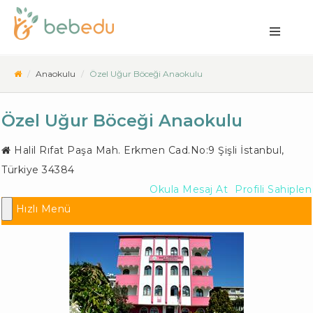
Anaokulu
Özel Uğur Böceği Anaokulu
Özel Uğur Böceği Anaokulu
Halil Rıfat Paşa Mah. Erkmen Cad.No:9
Şişli İstanbul
,
Türkiye
34384
Okula Mesaj At
Profili Sahiplen
Hızlı Menü