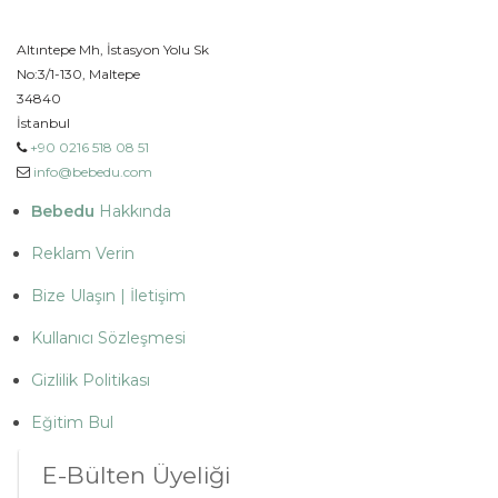
Altıntepe Mh, İstasyon Yolu Sk
No:3/1-130, Maltepe
34840
İstanbul
+90 0216 518 08 51
info@bebedu.com
Bebedu
Hakkında
Reklam Verin
Bize Ulaşın | İletişim
Kullanıcı Sözleşmesi
Gizlilik Politikası
Eğitim Bul
E-Bülten Üyeliği