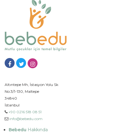
Altıntepe Mh, İstasyon Yolu Sk
No:3/1-130, Maltepe
34840
İstanbul
+90 0216 518 08 51
info@bebedu.com
Bebedu
Hakkında