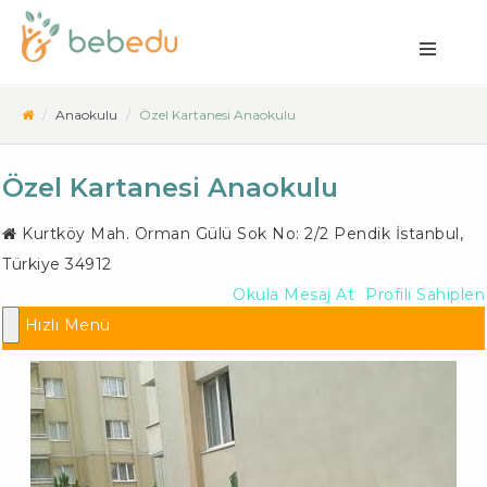
Anaokulu
Özel Kartanesi Anaokulu
Özel Kartanesi Anaokulu
Kurtköy Mah. Orman Gülü Sok No: 2/2
Pendik İstanbul
,
Türkiye
34912
Okula Mesaj At
Profili Sahiplen
Hızlı Menü