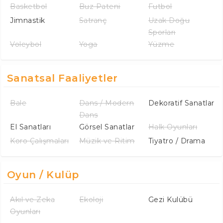
Basketbol
Buz Pateni
Futbol
Jimnastik
Satranç
Uzak Doğu
Sporları
Voleybol
Yoga
Yüzme
Sanatsal Faaliyetler
Bale
Dans / Modern
Dekoratif Sanatlar
Dans
El Sanatları
Görsel Sanatlar
Halk Oyunları
Koro Çalışmaları
Müzik ve Ritim
Tiyatro / Drama
Oyun / Kulüp
Akıl ve Zeka
Ekoloji
Gezi Kulübü
Oyunları