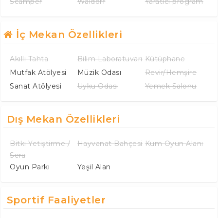
Scamper
Waldorf
Yaratıcı program
İç Mekan Özellikleri
Akıllı Tahta
Bilim Laboratuvarı
Kütüphane
Mutfak Atölyesi
Müzik Odası
Revir/Hemşire
Sanat Atölyesi
Uyku Odası
Yemek Salonu
Dış Mekan Özellikleri
Bitki Yetiştirme /
Hayvanat Bahçesi
Kum Oyun Alanı
Sera
Oyun Parkı
Yeşil Alan
Sportif Faaliyetler