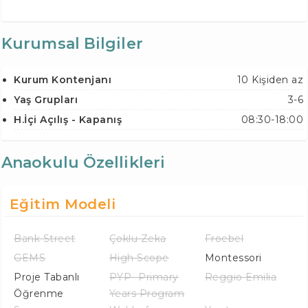
Kurumsal Bilgiler
Kurum Kontenjanı
10 Kişiden az
Yaş Grupları
3-6
H.İçi Açılış - Kapanış
08:30-18:00
Anaokulu Özellikleri
Eğitim Modeli
Bank Street
Çoklu Zeka
Froebel
GEMS
High Scope
Montessori
Proje Tabanlı
PYP -Primary
Reggio Emilia
Öğrenme
Years Program