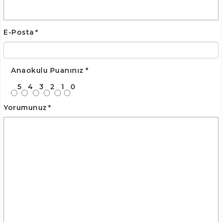
E-Posta
*
Anaokulu Puanınız
*
5
4
3
2
1
0
Yorumunuz
*