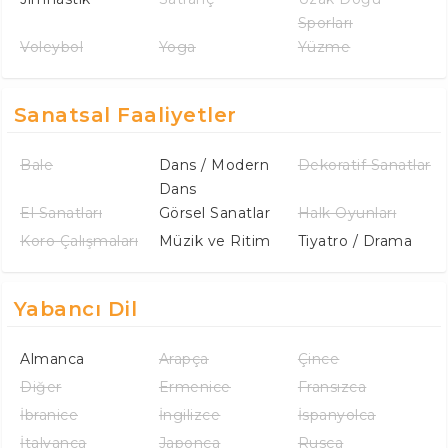
Sporları
Voleybol
Yoga
Yüzme
Sanatsal Faaliyetler
Bale
Dans / Modern
Dekoratif Sanatlar
Dans
El Sanatları
Görsel Sanatlar
Halk Oyunları
Koro Çalışmaları
Müzik ve Ritim
Tiyatro / Drama
Yabancı Dil
Almanca
Arapça
Çince
Diğer
Ermenice
Fransızca
İbranice
İngilizce
İspanyolca
İtalyanca
Japonca
Rusça