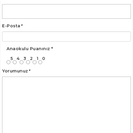
E-Posta
*
Anaokulu Puanınız
*
5
4
3
2
1
0
Yorumunuz
*