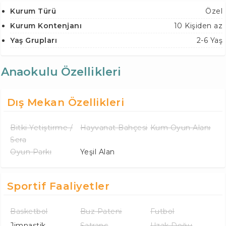
Kurum Türü
Özel
Kurum Kontenjanı
10 Kişiden az
Yaş Grupları
2-6 Yaş
Anaokulu Özellikleri
Dış Mekan Özellikleri
Bitki Yetiştirme /
Hayvanat Bahçesi
Kum Oyun Alanı
Sera
Oyun Parkı
Yeşil Alan
Sportif Faaliyetler
Basketbol
Buz Pateni
Futbol
Jimnastik
Satranç
Uzak Doğu