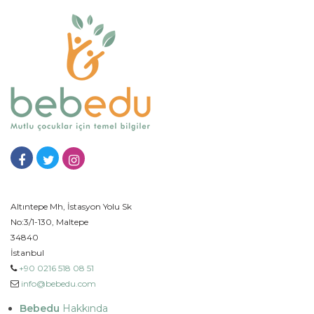
Altıntepe Mh, İstasyon Yolu Sk
No:3/1-130, Maltepe
34840
İstanbul
+90 0216 518 08 51
info@bebedu.com
Bebedu
Hakkında