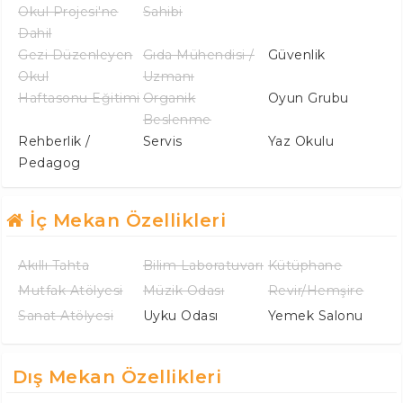
Okul Projesi'ne
Sahibi
Dahil
Gezi Düzenleyen
Gıda Mühendisi /
Güvenlik
Okul
Uzmanı
Haftasonu Eğitimi
Organik
Oyun Grubu
Beslenme
Rehberlik /
Servis
Yaz Okulu
Pedagog
İç Mekan Özellikleri
Akıllı Tahta
Bilim Laboratuvarı
Kütüphane
Mutfak Atölyesi
Müzik Odası
Revir/Hemşire
Sanat Atölyesi
Uyku Odası
Yemek Salonu
Dış Mekan Özellikleri