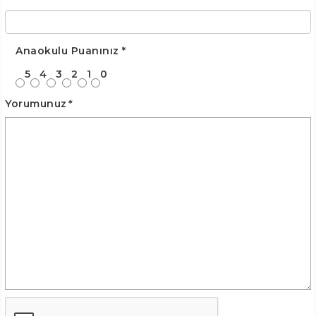
Anaokulu Puanınız
*
5
4
3
2
1
0
Yorumunuz
*