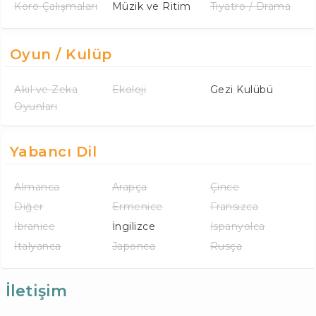
Koro Çalışmaları
Müzik ve Ritim
Tiyatro / Drama
Oyun / Kulüp
Akıl ve Zeka
Ekoloji
Gezi Kulübü
Oyunları
Yabancı Dil
Almanca
Arapça
Çince
Diğer
Ermenice
Fransızca
İbranice
İngilizce
İspanyolca
İtalyanca
Japonca
Rusça
İletişim