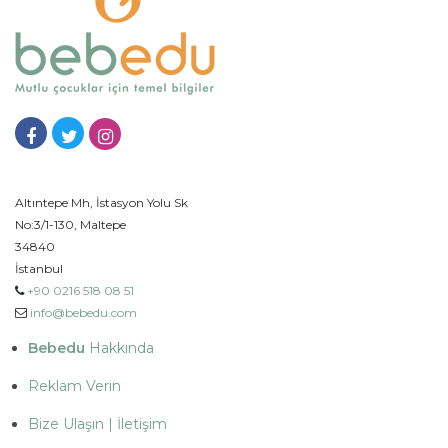
Altıntepe Mh, İstasyon Yolu Sk
No:3/1-130, Maltepe
34840
İstanbul
+90 0216 518 08 51
info@bebedu.com
Bebedu
Hakkında
Reklam Verin
Bize Ulaşın | İletişim