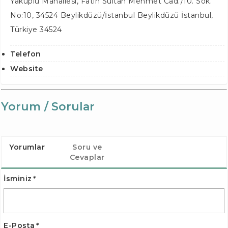
Yakuplu Mahallesi, Fatih Sultan Mehmet Cad./10. Sok.
No:10, 34524 Beylikdüzü/İstanbul
Beylikdüzü İstanbul
,
Türkiye
34524
Telefon
Website
Yorum / Sorular
Yorumlar
Soru ve
Cevaplar
İsminiz
*
E-Posta
*