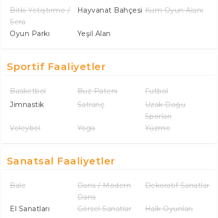
Bitki Yetiştirme /
Hayvanat Bahçesi
Kum Oyun Alanı
Sera
Oyun Parkı
Yeşil Alan
Sportif Faaliyetler
Basketbol
Buz Pateni
Futbol
Jimnastik
Satranç
Uzak Doğu
Sporları
Voleybol
Yoga
Yüzme
Sanatsal Faaliyetler
Bale
Dans / Modern
Dekoratif Sanatlar
Dans
El Sanatları
Görsel Sanatlar
Halk Oyunları