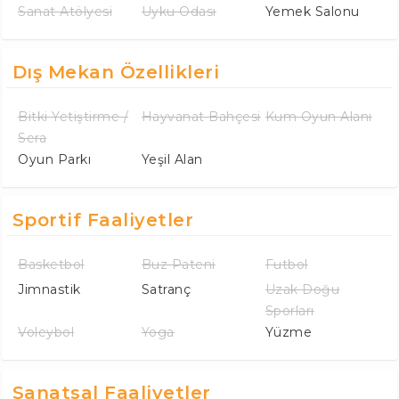
Sanat Atölyesi
Uyku Odası
Yemek Salonu
Dış Mekan Özellikleri
Bitki Yetiştirme /
Hayvanat Bahçesi
Kum Oyun Alanı
Sera
Oyun Parkı
Yeşil Alan
Sportif Faaliyetler
Basketbol
Buz Pateni
Futbol
Jimnastik
Satranç
Uzak Doğu
Sporları
Voleybol
Yoga
Yüzme
Sanatsal Faaliyetler