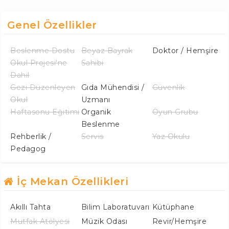
Genel Özellikler
Beslenme Dostu
Beyaz Bayrak
Doktor / Hemşire
Okul Projesi'ne
Sahibi
Dahil
Gezi Düzenleyen
Gıda Mühendisi /
Güvenlik
Okul
Uzmanı
Haftasonu Eğitimi
Organik
Oyun Grubu
Beslenme
Rehberlik /
Servis
Yaz Okulu
Pedagog
İç Mekan Özellikleri
Akıllı Tahta
Bilim Laboratuvarı
Kütüphane
Mutfak Atölyesi
Müzik Odası
Revir/Hemşire