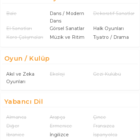
Bale
Dans / Modern
Dekoratif Sanatlar
Dans
El Sanatları
Görsel Sanatlar
Halk Oyunları
Koro Çalışmaları
Müzik ve Ritim
Tiyatro / Drama
Oyun / Kulüp
Akıl ve Zeka
Ekoloji
Gezi Kulübü
Oyunları
Yabancı Dil
Almanca
Arapça
Çince
Diğer
Ermenice
Fransızca
İbranice
İngilizce
İspanyolca