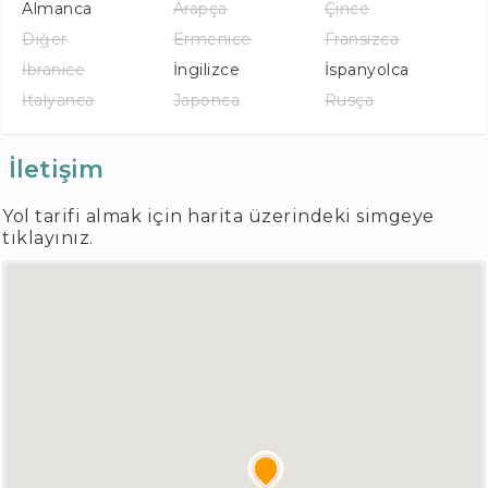
Almanca
Arapça
Çince
Diğer
Ermenice
Fransızca
İbranice
İngilizce
İspanyolca
İtalyanca
Japonca
Rusça
İletişim
Yol tarifi almak için harita üzerindeki simgeye
tıklayınız.