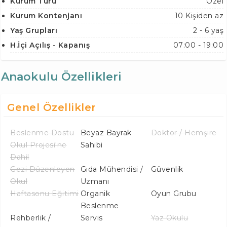
Kurum Türü
Özel
Kurum Kontenjanı
10 Kişiden az
Yaş Grupları
2 - 6 yaş
H.İçi Açılış - Kapanış
07:00 - 19:00
Anaokulu Özellikleri
Genel Özellikler
Beslenme Dostu
Beyaz Bayrak
Doktor / Hemşire
Okul Projesi'ne
Sahibi
Dahil
Gezi Düzenleyen
Gıda Mühendisi /
Güvenlik
Okul
Uzmanı
Haftasonu Eğitimi
Organik
Oyun Grubu
Beslenme
Rehberlik /
Servis
Yaz Okulu