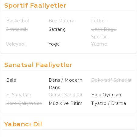
Sportif Faaliyetler
Basketbol
Buz Pateni
Futbol
Jimnastik
Satranç
Uzak Doğu
Sporları
Voleybol
Yoga
Yüzme
Sanatsal Faaliyetler
Bale
Dans / Modern
Dekoratif Sanatlar
Dans
El Sanatları
Görsel Sanatlar
Halk Oyunları
Koro Çalışmaları
Müzik ve Ritim
Tiyatro / Drama
Yabancı Dil