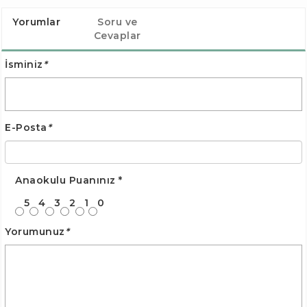
Yorumlar
Soru ve
Cevaplar
İsminiz
*
E-Posta
*
Anaokulu Puanınız
*
5
4
3
2
1
0
Yorumunuz
*