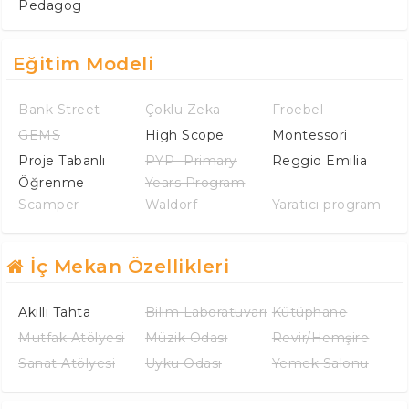
Pedagog
Eğitim Modeli
Bank Street
Çoklu Zeka
Froebel
GEMS
High Scope
Montessori
Proje Tabanlı
PYP -Primary
Reggio Emilia
Öğrenme
Years Program
Scamper
Waldorf
Yaratıcı program
İç Mekan Özellikleri
Akıllı Tahta
Bilim Laboratuvarı
Kütüphane
Mutfak Atölyesi
Müzik Odası
Revir/Hemşire
Sanat Atölyesi
Uyku Odası
Yemek Salonu