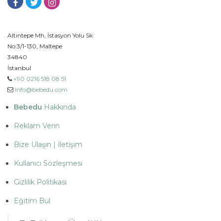
Altıntepe Mh, İstasyon Yolu Sk
No:3/1-130, Maltepe
34840
İstanbul
+90 0216 518 08 51
info@bebedu.com
Bebedu
Hakkında
Reklam Verin
Bize Ulaşın | İletişim
Kullanıcı Sözleşmesi
Gizlilik Politikası
Eğitim Bul