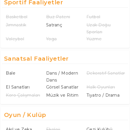
Sportif Faaliyetler
Basketbol
Buz Pateni
Futbol
Jimnastik
Satranç
Uzak Doğu
Sporları
Voleybol
Yoga
Yüzme
Sanatsal Faaliyetler
Bale
Dans / Modern
Dekoratif Sanatlar
Dans
El Sanatları
Görsel Sanatlar
Halk Oyunları
Koro Çalışmaları
Müzik ve Ritim
Tiyatro / Drama
Oyun / Kulüp
Akıl ve Zeka
Ekoloji
Gezi Kulübü