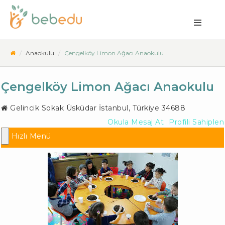
Anaokulu
Çengelköy Limon Ağacı Anaokulu
Çengelköy Limon Ağacı Anaokulu
Gelincik Sokak
Üsküdar İstanbul
,
Türkiye
34688
Okula Mesaj At
Profili Sahiplen
Hızlı Menü