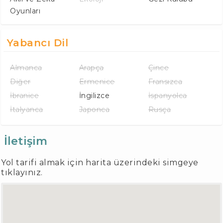
Oyunları
Yabancı Dil
Almanca
Arapça
Çince
Diğer
Ermenice
Fransızca
İbranice
İngilizce
İspanyolca
İtalyanca
Japonca
Rusça
İletişim
Yol tarifi almak için harita üzerindeki simgeye
tıklayınız.