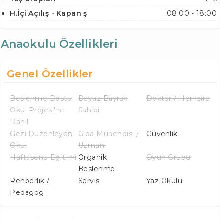
H.İçi Açılış - Kapanış
08:00 - 18:00
Anaokulu Özellikleri
Genel Özellikler
Beslenme Dostu
Beyaz Bayrak
Doktor / Hemşire
Okul Projesi'ne
Sahibi
Dahil
Gezi Düzenleyen
Gıda Mühendisi /
Güvenlik
Okul
Uzmanı
Haftasonu Eğitimi
Organik
Oyun Grubu
Beslenme
Rehberlik /
Servis
Yaz Okulu
Pedagog