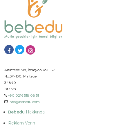
Altıntepe Mh, İstasyon Yolu Sk
No:3/1-130, Maltepe
34840
İstanbul
+90 0216 518 08 51
info@bebedu.com
Bebedu
Hakkında
Reklam Verin