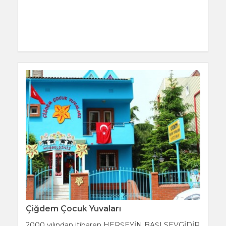
Çiğdem Çocuk Yuvaları
2000 yılından itibaren HERŞEYİN BAŞI SEVGİDİR