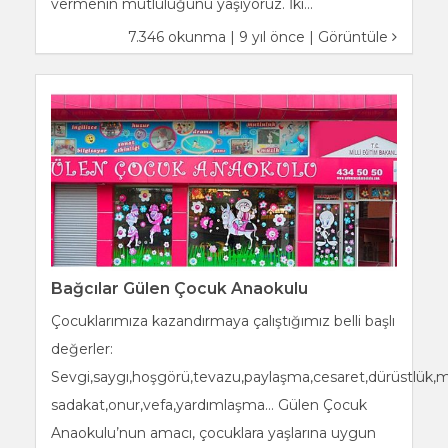
vermenin mutluluğunu yaşıyoruz. İki...
7.346 okunma | 9 yıl önce |
Görüntüle
Bağcılar Gülen Çocuk Anaokulu
Çocuklarımıza kazandırmaya çalıştığımız belli başlı
değerler:
Sevgi,saygı,hoşgörü,tevazu,paylaşma,cesaret,dürüstlük
sadakat,onur,vefa,yardımlaşma… Gülen Çocuk
Anaokulu’nun amacı, çocuklara yaşlarına uygun