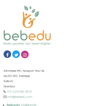
Altıntepe Mh, İstasyon Yolu Sk
No:3/1-130, Maltepe
34840
İstanbul
+90 0216 518 08 51
info@bebedu.com
Bebedu
Hakkında