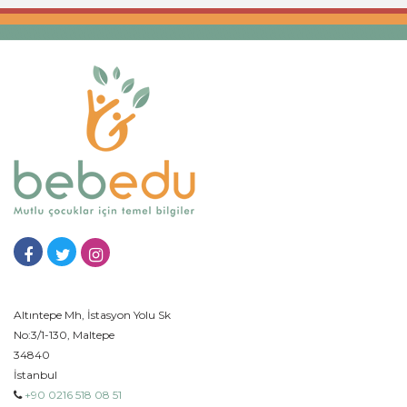
Altıntepe Mh, İstasyon Yolu Sk
No:3/1-130, Maltepe
34840
İstanbul
+90 0216 518 08 51