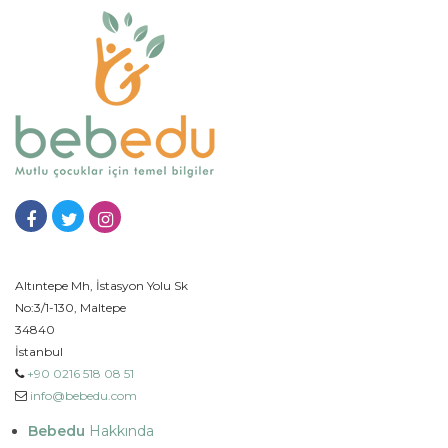
Altıntepe Mh, İstasyon Yolu Sk
No:3/1-130, Maltepe
34840
İstanbul
+90 0216 518 08 51
info@bebedu.com
Bebedu
Hakkında